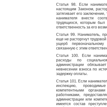
Статья 98. Если нанимат
настоящим Законом, расто
затягивает его заключение,
нанимателя внести соот
трудящихся, которым был 
ответственность за его воз
Статья 99. Наниматель, п
еще не расторгнут трудовой
ущерб первоначальному
связанную с этим ответстве
Статья 100. Если нанима
расходы по социально
администрации обязывае
невнесении взноса по ист
задержку оплаты.
Статья 101. Если нанимате
инспекцию, проводимы
компетентными органам
работниками, предостав
администрации или компет
имеется состав преступл