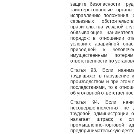
защите безопасности труд
заинтересованные орган
исправлению положения, 
серьезных обстоятель
правительства уездной ст
обязывающее нанимателя
порядок; в отношении от
условиях аварийной опас
приведшей к человеч
имущественным потеря
ответственности по установ
Статья 93. Если нанима
трудящихся в нарушение и
производством и при этом 
последствиями, то в отнош
об уголовной ответственност
Статья 94. Если нани
несовершеннолетних, не д
трудовой администрации о
налагает штраф; в слу
промышленно-торговой а
предпринимательскую деяте