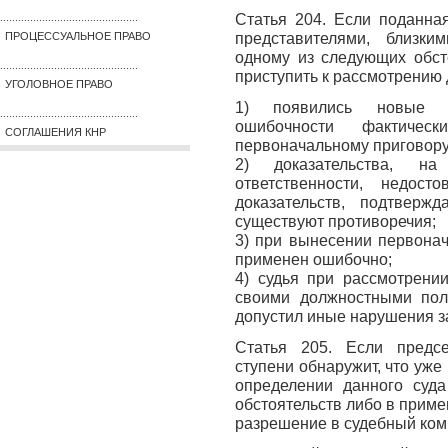
Статья 204. Если поданна
..............................................
представителями, близки
ПРОЦЕССУАЛЬНОЕ ПРАВО
одному из следующих обст
..............................................
приступить к рассмотрению 
УГОЛОВНОЕ ПРАВО
1) появились новые до
..............................................
ошибочности фактическ
СОГЛАШЕНИЯ КНР
первоначальному приговору
2) доказательства, н
ответственности, недос
доказательств, подтвержд
существуют противоречия;
3) при вынесении первонач
применен ошибочно;
4) судья при рассмотрении
своими должностными полн
допустил иные нарушения з
Статья 205. Если предсе
ступени обнаружит, что уже
определении данного суд
обстоятельств либо в приме
разрешение в судебный коми