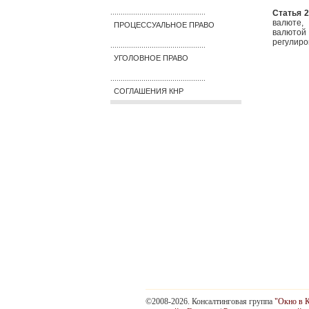
Статья 
..............................................
валюте,
ПРОЦЕССУАЛЬНОЕ ПРАВО
валютой
регулиро
..............................................
УГОЛОВНОЕ ПРАВО
..............................................
СОГЛАШЕНИЯ КНР
©2008-2026. Консалтинговая группа
"Окно в 