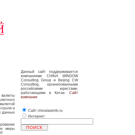
Данный сайт поддерживается
компаниями CHINA WINDOW
Consulting Group и Beijing CW
Consulting, организованными
российскими юристами,
работающими в Китае.
Сайт
й валюты
компании
лютного
 валютой
нтроля и
Сайт chinalawinfo.ru
й данных
Интернет
ирование
ые меры
Р.