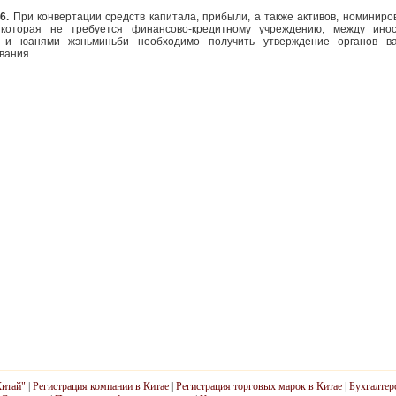
26.
При конвертации средств капитала, прибыли, а также активов, номиниро
 которая не требуется финансово-кредитному учреждению, между ино
 и юанями жэньминьби необходимо получить утверждение органов ва
вания.
Китай"
|
Регистрация компании в Китае
|
Регистрация торговых марок в Китае
|
Бухгалтер