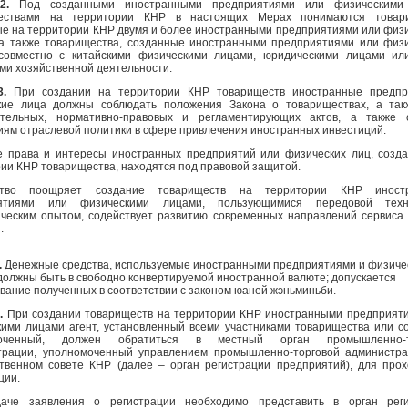
 2.
Под созданными иностранными предприятиями или физическими
ествами на территории КНР в настоящих Мерах понимаются товари
е на территории КНР двумя и более иностранными предприятиями или физ
 а также товарищества, созданные иностранными предприятиями или физ
совместно с китайскими физическими лицами, юридическими лицами и
ми хозяйственной деятельности.
3.
При создании на территории КНР товариществ иностранные предпр
кие лица должны соблюдать положения Закона о товариществах, а та
ательных, нормативно-правовых и регламентирующих актов, а также 
ям отраслевой политики в сфере привлечения иностранных инвестиций.
е права и интересы иностранных предприятий или физических лиц, созд
ии КНР товарищества, находятся под правовой защитой.
рство поощряет создание товариществ на территории КНР иност
иятиями или физическими лицами, пользующимися передовой тех
ческим опытом, содействует развитию современных направлений сервиса 
.
.
Денежные средства, используемые иностранными предприятиями и физиче
должны быть в свободно конвертируемой иностранной валюте; допускается
вание полученных в соответствии с законом юаней жэньминьби.
5.
При создании товариществ на территории КНР иностранными предприят
ими лицами агент, установленный всеми участниками товарищества или с
моченный, должен обратиться в местный орган промышленно-т
трации, уполномоченный управлением промышленно-торговой администр
ственном совете КНР (далее – орган регистрации предприятий), для про
ции.
аче заявления о регистрации необходимо представить в орган реги