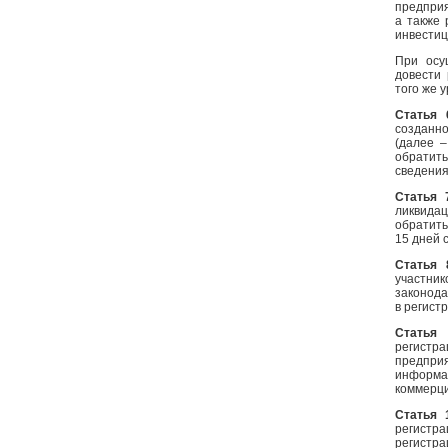
предприя
а также
инвестиц
При осу
довести
того же у
Статья
созданн
(далее 
обратить
сведения
Статья
ликвида
обратить
15 дней 
Статья
участник
законода
в регист
Статья
регистр
предпри
информа
коммерци
Статья 
регистр
регистра