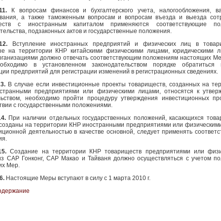
 11.
К вопросам финансов и бухгалтерского учета, налогообложения, в
ования, а также таможенным вопросам и вопросам въезда и выезда сот
еств с иностранным капиталом применяются соответствующие по
тельства, подзаконных актов и государственные положения.
 12.
Вступление иностранных предприятий и физических лиц в товари
ые на территории КНР китайскими физическими лицами, юридическими 
рганизациями должно отвечать соответствующим положениям настоящих Ме
еобходимо в установленном законодательством порядке обратиться 
ции предприятий для регистрации изменений в регистрационных сведениях.
13.
В случае если инвестиционные проекты товариществ, созданных на те
странными предприятиями или физическими лицами, относятся к утве
льством, необходимо пройти процедуру утверждения инвестиционных пр
твии с государственными положениями.
14.
При наличии отдельных государственных положений, касающихся това
 созданы на территории КНР иностранными предприятиями или физическим
иционной деятельностью в качестве основной, следует применять соответ
ия.
15.
Создание на территории КНР товариществ предприятиями или физи
из САР Гонконг, САР Макао и Тайваня должно осуществляться с учетом п
их Мер.
6.
Настоящие Меры вступают в силу с 1 марта 2010 г.
одержание