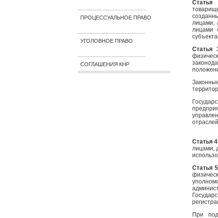
Статья
товарищ
..............................................
созданны
ПРОЦЕССУАЛЬНОЕ ПРАВО
лицами,
лицами 
..............................................
субъекта
УГОЛОВНОЕ ПРАВО
Статья 
физичес
..............................................
законод
СОГЛАШЕНИЯ КНР
положени
Законны
территор
Госуда
предпр
управлен
отраслей
Статья 4
лицами, 
использо
Статья 
физическ
уполно
админис
Государ
регистра
При под