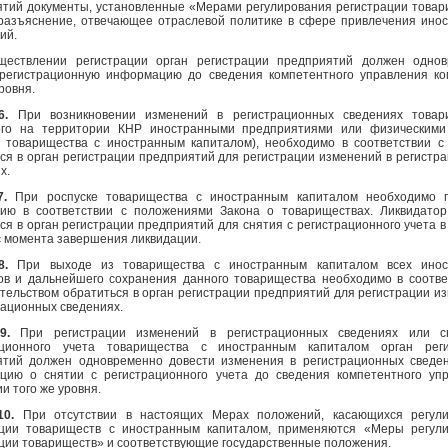
тий документы, установленные «Мерами регулирования регистрации товар
 разъяснение, отвечающее отраслевой политике в сфере привлечения ино
ий.
ществлении регистрации орган регистрации предприятий должен одно
 регистрационную информацию до сведения компетентного управления к
ровня.
 6.
При возникновении изменений в регистрационных сведениях товар
ого на территории КНР иностранными предприятиями или физическими
– товарищества с иностранным капиталом), необходимо в соответствии с
ся в орган регистрации предприятий для регистрации изменений в регистр
х.
 7.
При роспуске товарищества с иностранным капиталом необходимо 
цию в соответствии с положениями Закона о товариществах. Ликвидато
ся в орган регистрации предприятий для снятия с регистрационного учета в
с момента завершения ликвидации.
 8.
При выходе из товарищества с иностранным капиталом всех инос
ов и дальнейшего сохранения данного товарищества необходимо в соотве
тельством обратиться в орган регистрации предприятий для регистрации и
рационных сведениях.
 9.
При регистрации изменений в регистрационных сведениях или с
ационного учета товарищества с иностранным капиталом орган реги
ятий должен одновременно довести изменения в регистрационных сведе
цию о снятии с регистрационного учета до сведения компетентного уп
и того же уровня.
10.
При отсутствии в настоящих Мерах положений, касающихся регули
ации товариществ с иностранным капиталом, применяются «Меры регул
ции товариществ» и соответствующие государственные положения.