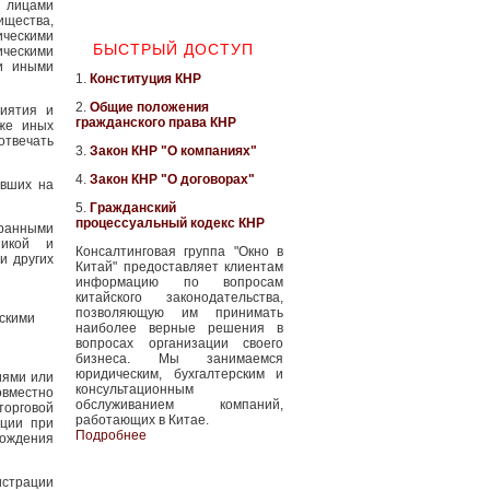
 лицами
щества,
ическими
БЫСТРЫЙ ДОСТУП
ическими
ли иными
1.
Конституция КНР
2.
Общие положения
иятия и
гражданского права КНР
кже иных
отвечать
3.
Закон КНР "О компаниях"
4.
Закон КНР "О договорах"
авших на
5.
Гражданский
процессуальный кодекс КНР
ранными
никой и
Консалтинговая группа "Окно в
и других
Китай" предоставляет клиентам
информацию по вопросам
китайского законодательства,
позволяющую им принимать
скими
наиболее верные решения в
вопросах организации своего
бизнеса. Мы занимаемся
юридическим, бухгалтерским и
иями или
консультационным
овместно
обслуживанием компаний,
орговой
работающих в Китае.
ации при
Подробнее
хождения
страции