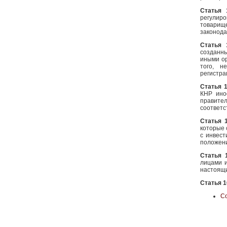
Статья
регулир
товарищ
законода
Статья
созданн
иными о
того, н
регистра
Статья 
КНР ино
правите
соответс
Статья 
которые
с инвест
положен
Статья 
лицами 
настоящ
Статья 1
С