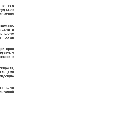
алютного
рудников
ложения
щества,
лицами и
р; кроме
в орган
рритории
рждаемым
оектов в
риществ,
и лицами
ствующие
ческими
оложений