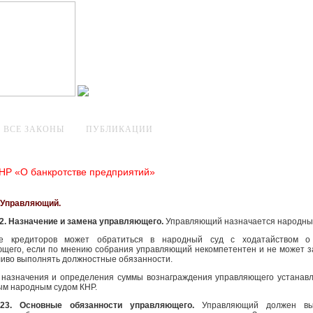
ВСЕ ЗАКОНЫ
ПУБЛИКАЦИИ
НР «О банкротстве предприятий»
I. Управляющий.
2. Назначение и замена управляющего.
Управляющий назначается народны
е кредиторов может обратиться в народный суд с ходатайством о
щего, если по мнению собрания управляющий некомпетентен и не может з
иво выполнять должностные обязанности.
 назначения и определения суммы вознаграждения управляющего устанав
м народным судом КНР.
 23. Основные обязанности управляющего.
Управляющий должен вы