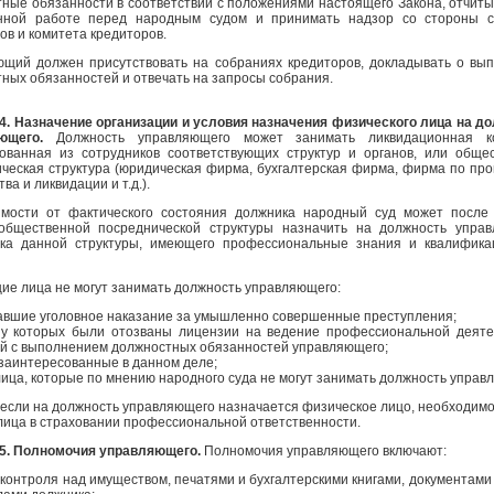
ные обязанности в соответствии с положениями настоящего Закона, отчиты
нной работе перед народным судом и принимать надзор со стороны с
ов и комитета кредиторов.
ющий должен присутствовать на собраниях кредиторов, докладывать о вы
ных обязанностей и отвечать на запросы собрания.
4. Назначение организации и условия назначения физического лица на д
яющего.
Должность управляющего может занимать ликвидационная ко
ованная из сотрудников соответствующих структур и органов, или обще
ческая структура (юридическая фирма, бухгалтерская фирма, фирма по пр
ва и ликвидации и т.д.).
имости от фактического состояния должника народный суд может после
общественной посреднической структуры назначить на должность упра
ика данной структуры, имеющего профессиональные знания и квалифик
е лица не могут занимать должность управляющего:
авшие уголовное наказание за умышленно совершенные преступления;
, у которых были отозваны лицензии на ведение профессиональной деяте
й с выполнением должностных обязанностей управляющего;
 заинтересованные в данном деле;
лица, которые по мнению народного суда не могут занимать должность управ
 если на должность управляющего назначается физическое лицо, необходимо
лица в страховании профессиональной ответственности.
25. Полномочия управляющего.
Полномочия управляющего включают:
 контроля над имуществом, печатями и бухгалтерскими книгами, документами