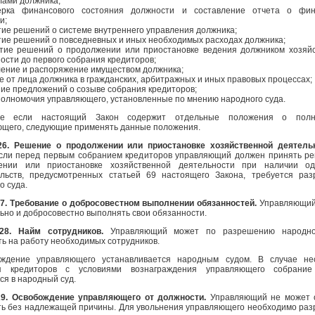
ами должника;
ерка финансового состояния должности и составление отчета о фин
и;
тие решений о системе внутреннего управления должника;
тие решений о повседневных и иных необходимых расходах должника;
ятие решений о продолжении или приостановке ведения должником хозяй
ости до первого собрания кредиторов;
ление и распоряжение имуществом должника;
ие от лица должника в гражданских, арбитражных и иных правовых процессах;
ние предложений о созыве собрания кредиторов;
полномочия управляющего, установленные по мнению народного суда.
ае если настоящий Закон содержит отдельные положения о полн
ющего, следующие применять данные положения.
26. Решение о продолжении или приостановке хозяйственной деятель
если перед первым собранием кредиторов управляющий должен принять р
ении или приостановке хозяйственной деятельности при наличии од
ельств, предусмотренных статьей 69 настоящего Закона, требуется ра
о суда.
27. Требование о добросовестном выполнении обязанностей.
Управляющий
ьно и добросовестно выполнять свои обязанности.
28. Найм сотрудников.
Управляющий может по разрешению народно
ь на работу необходимых сотрудников.
аждение управляющего устанавливается народным судом. В случае не
я кредиторов с условиями вознаграждения управляющего собрание
ся в народный суд.
29. Освобождение управляющего от должности.
Управляющий не может 
ть без надлежащей причины. Для увольнения управляющего необходимо ра