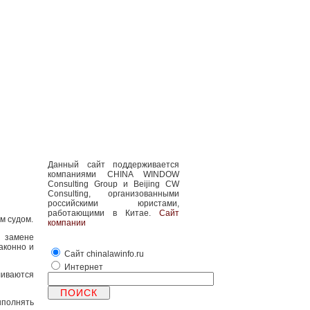
Данный сайт поддерживается
компаниями CHINA WINDOW
Consulting Group и Beijing CW
Consulting, организованными
российскими юристами,
работающими в Китае.
Сайт
м судом.
компании
 замене
аконно и
Сайт chinalawinfo.ru
Интернет
ливаются
полнять