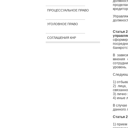
должност
продела
..............................................
кредитор
ПРОЦЕССУАЛЬНОЕ ПРАВО
Управля
..............................................
должност
УГОЛОВНОЕ ПРАВО
Статья 2
..............................................
управл
СОГЛАШЕНИЯ КНР
сформир
посредни
банкротст
В завис
мнения 
сотрудн
уровень.
Следующи
1) отбыв
2) лица
связанно
3) лично
4) иные 
В случае
данного 
Статья 
1) прием