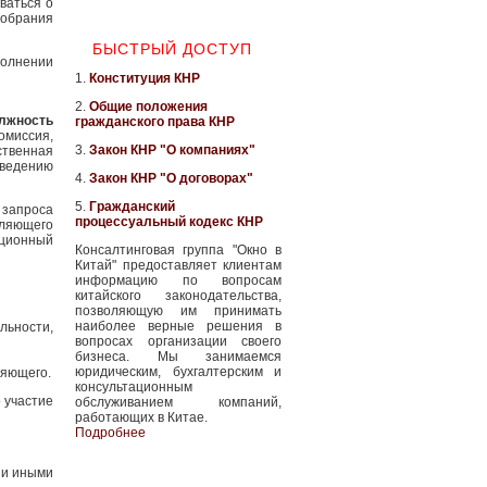
ваться о
обрания
БЫСТРЫЙ ДОСТУП
полнении
1.
Конституция КНР
2.
Общие положения
олжность
гражданского права КНР
миссия,
3.
Закон КНР "О компаниях"
ственная
оведению
4.
Закон КНР "О договорах"
5.
Гражданский
 запроса
процессуальный кодекс КНР
вляющего
ационный
Консалтинговая группа "Окно в
Китай" предоставляет клиентам
информацию по вопросам
китайского законодательства,
позволяющую им принимать
наиболее верные решения в
льности,
вопросах организации своего
бизнеса. Мы занимаемся
юридическим, бухгалтерским и
ляющего.
консультационным
 участие
обслуживанием компаний,
работающих в Китае.
Подробнее
 и иными