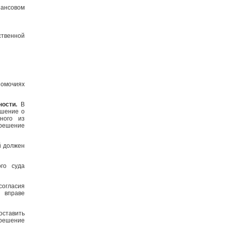
ансовом
ственной
омочиях
ности.
В
ешение о
ного из
зрешение
 должен
го суда
согласия
 вправе
оставить
зрешение