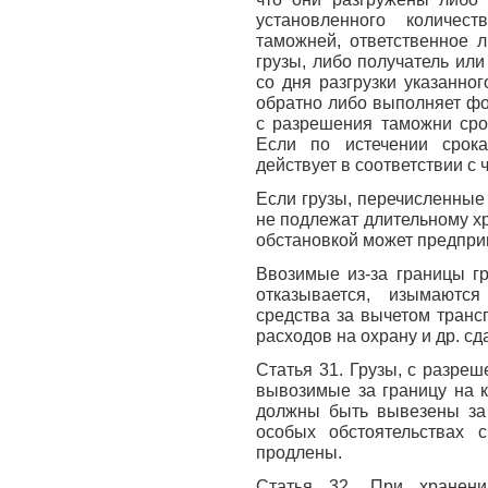
установленного количест
таможней, ответственное л
грузы, либо получатель или
со дня разгрузки указанно
обратно либо выполняет фо
с разрешения таможни сро
Если по истечении срок
действует в соответствии с
Если грузы, перечисленные 
не подлежат длительному х
обстановкой может предприн
Ввозимые из-за границы гр
отказывается, изымаютс
средства за вычетом транс
расходов на охрану и др. сд
Статья 31. Грузы, с разре
вывозимые за границу на к
должны быть вывезены за 
особых обстоятельствах 
продлены.
Статья 32. При хранении