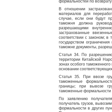
формальностей по возврат
В отношении застрахован
материалов для переработ
случае, если они будут п
таможня должна руковод
разрешающими внутренн
застрахованные ввезенны
соответствии с законом; в 
государством ограничения 
таможне документы, разре
Статья 34. По разрешению
территории Китайской Наро
зонах особого таможенного
основании соответствующих
Статья 35. При ввозе гру
таможенные формальност
границы; при вывозе гр
таможенные формальности в 
По заявлению получател
получатель грузов, вывози
формальности в других пун