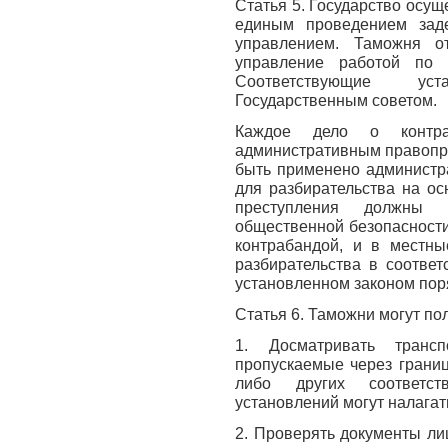
Статья 5. Государство осу
единым проведением заде
управлением. Таможня о
управление работой по 
Соответствующие ус
Государственным советом.
Каждое дело о контраб
административным правопр
быть применено администр
для разбирательства на о
преступления должны 
общественной безопасности
контрабандой, и в местны
разбирательства в соотве
установленном законом пор
Статья 6. Таможни могут п
1. Досматривать транс
пропускаемые через границ
либо других соответс
установлений могут налагат
2. Проверять документы ли