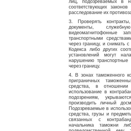
лиц, подозреваемых в н
соответствующих законов 
расследование их противоз
3. Проверять контракты,
документы, служебн
видеомагнитофонные за
транспортными средствам
через границу, и снимать 
Кодекса либо других соот
установлений могут на
нарушению транспортные с
через границу.
4. В зонах таможенного к
приграничных таможенны
средства, в отношени
использование в контраба
подозрениям, укрывают
производить личный досм
Подозреваемые в использо
средства, грузы и предмет
связанных с контрабан
начальника таможни ли
подведомственной ему 