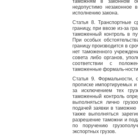
таможням в законном о
недопустимо незаконное в
исполнению закона.
Статья 8. Транспортные с
границу, при ввозе из-за г
таможенный контроль в пу
При особых обстоятельства
границу производится в сро
нет таможенного учреждени
совета либо органов, упо
соответствии с положе
таможенные формаль-ности
Статья 9. Формальности, 
прописке импортируемых и 
за исключением тех груз
таможенный контроль опре
выполняться лично грузоо
подачей заявки в таможню 
также выполняться зарег
разрешение таможни и под
по поручению грузополу
экспортных грузов.