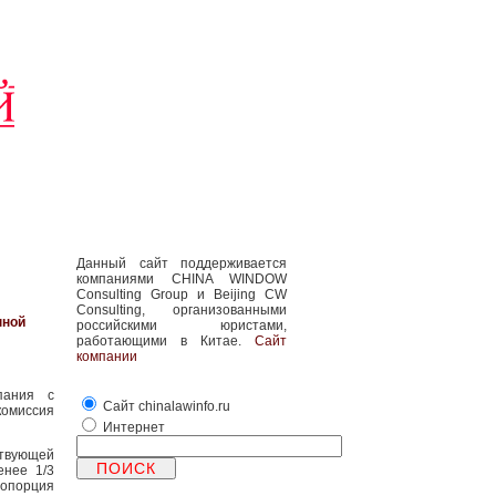
Данный сайт поддерживается
компаниями CHINA WINDOW
Consulting Group и Beijing CW
Consulting, организованными
нной
российскими юристами,
работающими в Китае.
Сайт
компании
пания с
Сайт chinalawinfo.ru
комиссия
Интернет
ствующей
енее 1/3
опорция