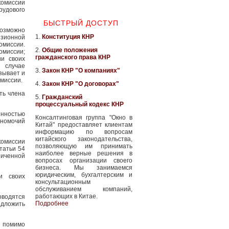
комиссии
рудового
БЫСТРЫЙ ДОСТУП
возможно
1.
Конституция КНР
зионной
омиссии.
2.
Общие положения
омиссии;
гражданского права КНР
ии своих
 случае
3.
Закон КНР "О компаниях"
зывает и
миссии.
4.
Закон КНР "О договорах"
ть члена
5.
Гражданский
процессуальный кодекс КНР
нностью
Консалтинговая группа "Окно в
номочий
Китай" предоставляет клиентам
информацию по вопросам
китайского законодательства,
омиссии
позволяющую им принимать
татьи 54
наиболее верные решения в
ниченной
вопросах организации своего
бизнеса. Мы занимаемся
юридическим, бухгалтерским и
и своих
консультационным
обслуживанием компаний,
работающих в Китае.
оводятся
Подробнее
едложить
 помимо