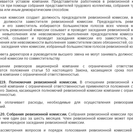
ливается уставом компании. Представители работников в ревизионной 
ся при помощи собрания представителей трудового коллектива, собрания т
ва или иным демократическим способом.
нная комиссия создает должность председателя ревизионной комиссии, 
е должности заместителя ревизионной комиссии. Председатель реви
и и его заместитель избираются большинством голосов всех членов к
тель ревизионной комиссии созывает и проводит заседания ревизионной к
е невыполнения или невозможности выполнения председателем комисс
остей, созывает и проводит заседания комиссии его заместитель; в
ения или невозможности выполнения заместителем своих обязанностей, со
 заседания член комиссии, избранный большинством голосов ревизионной ко
вета директоров и руководители высшего звена не могут занимать должнос
ной комиссии по совместительству.
ении ревизоров акционерной компании с ограниченной ответстве
ются положения статьи 53 настоящего Закона, касающиеся срока пол
в компании с ограниченной ответственностью.
119. Полномочия ревизионной комиссии.
В отношении ревизионной к
ной компании с ограниченной ответственностью применяются положения с
го Закона, касающиеся полномочий ревизионной комиссии компании с огра
енностью.
я оплачивает расходы, необходимые для осуществления ревизорам
чий.
120. Собрания ревизионной комиссии.
Собрания ревизионной комиссии пр
е чем один раз за шесть месяцев. Член ревизионной комиссии может пр
 внеочередное заседание ревизионной комиссии.
ассмотрения вопросов и порядок голосования ревизионной комиссией