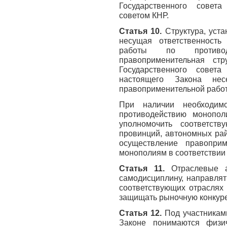
Государственного совет
советом КНР.
Статья 10.
Структура, уст
несущая ответственность
работы по противо
правоприменительная ст
Государственного совет
настоящего Закона нес
правоприменительной рабо
При наличии необходимо
противодействию монопол
уполномочить соответств
провинций, автономных рай
осуществление правопри
монополиям в соответствии
Статья 11.
Отраслевые 
самодисциплину, направлят
соответствующих отраслях 
защищать рыночную конкур
Статья 12.
Под участникам
Законе понимаются физи