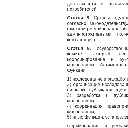
деятельности и реализа
потребителей.
Статья 8.
Органы админи
согласно законодательств
функции регулирования об
административными полн
конкуренцию.
Статья 9.
Государствен
комитет, который нес
координирование и рук
монополиям. Антимонопо
функции:
1) исследование и разработ
2) организация исследован
на рынке, публикация оцено
3) разработка и публик
монополиям;
4) координация правопри
монополиям;
5) иные функции, установл
Формирование и регламе