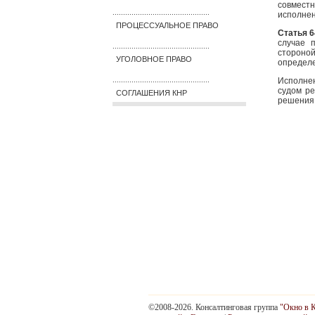
совмест
..............................................
исполнен
ПРОЦЕССУАЛЬНОЕ ПРАВО
Статья 6
случае 
..............................................
стороно
УГОЛОВНОЕ ПРАВО
определе
Исполне
..............................................
судом р
СОГЛАШЕНИЯ КНР
решения 
©2008-2026. Консалтинговая группа
"Окно в 