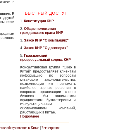
тказе в
БЫСТРЫЙ ДОСТУП
ешения.
В
и другой
1.
Конституция КНР
вынести
2.
Общие положения
гражданского права КНР
народным
тражного
3.
Закон КНР "О компаниях"
4.
Закон КНР "О договорах"
5.
Гражданский
процессуальный кодекс КНР
Консалтинговая группа "Окно в
Китай" предоставляет клиентам
информацию по вопросам
китайского законодательства,
позволяющую им принимать
наиболее верные решения в
вопросах организации своего
бизнеса. Мы занимаемся
юридическим, бухгалтерским и
консультационным
обслуживанием компаний,
работающих в Китае.
Подробнее
ское обслуживание в Китае
|
Регистрация