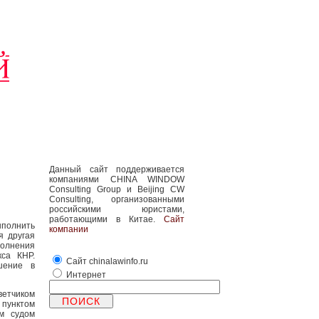
Данный сайт поддерживается
компаниями CHINA WINDOW
Consulting Group и Beijing CW
Consulting, организованными
российскими юристами,
работающими в Китае.
Сайт
полнить
компании
я другая
полнения
кса КНР.
Сайт chinalawinfo.ru
шение в
Интернет
ветчиком
 пунктом
ым судом