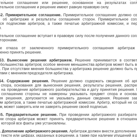
тельное соглашение или решение, основанное на результатах согл
ельное соглашение и решение имеют равную правовую силу.
52. Примирительное соглашение.
Примирительное соглашение должно с
я об арбитраже и результаты соглашения сторон. Примирительное со
тся подписями арбитров, а также печатью арбитражной комиссии, и пе
.
ельное соглашение вступает в правовую силу после получения данного со
торонами.
е отказа от заключенного примирительного соглашения арбитраж
енно принять решение.
53. Вынесение решения арбитражем.
Решение принимается в соотве
большинства арбитров; особое мнение меньшинства арбитров может быть в
. При отсутствии мнения большинства у арбитража решение должно быть п
твии с мнением председателя арбитража.
54. Содержание решения.
Решение должно содержать сведения об арб
 спора, основания для вынесения решения, результаты решения, распр
 на проведение арбитражного разбирательства и дату принятия решения. 
 соглашению стороны не намерены указывать предмет спора и основа
ия решения, допускается не указывать данные сведения. Решение за
и арбитров, а также печатью арбитражной комиссии. Арбитр, который не со
, может заверять или не заверять решение своей подписью.
55. Предварительное решение.
При проведении арбитражного разбирате
ии спора арбитраж может принять предварительное решение в отношен
о которой все факты уже установлены.
6. Дополнение арбитражного решения.
Арбитраж должен внести дополнение 
 тексте или цифрах, указанных в решении, а также при наличии упущений в 