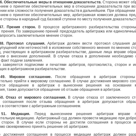
46. Обеспечительные меры в отношении доказательств.
Сторона может об
ением о принятии обеспечительных мер в отношении доказательств при в
нии или сложности получения доказательств в дальнейшем. При обращении
нием о принятии обеспечительных мер, арбитражная комиссия должна пре
е стороны в народный суд базовой ступени по месту получения доказательст
47. Прения сторон.
В процессе арбитражного разбирательства сторон
и прения. По завершению прений председатель арбитража или единоличны
апросить заключительное мнение сторон.
48. Протокол слушания.
Арбитраж должен вести протокол слушания д
упущений или неточностей в изложении собственного мнения по мнению ст
, участвующих в арбитражном разбирательстве, данные лица вправе обра
ием о внесении дополнений. В случае отказа в дополнении необходимо 
 факт подачи заявления.
л заверяется подписями и печатями арбитров, протоколиста, сторон и и
щих в арбитражном разбирательстве.
49. Мировое соглашение.
После обращения в арбитраж стороны
тельно прийти к мировому соглашению. В случае достижения мирового со
ется обращение в арбитраж о вынесении решения на основании м
ия, также допускается обращение об отзыве обращения в арбитраж.
50. Отказ от мирового соглашения.
В случае отказа от заключенного с
о соглашения после отзыва обращения в арбитраж допускается обра
 в соответствии с арбитражным соглашением.
 51. Медиация.
Перед вынесением решения арбитраж вправе п
ительную медиацию. Арбитражный суд должен провести медиацию при добр
 сторон. В случае если стороны не достигли соглашения в процессе 
мо своевременно принять решение об арбитраже.
е достижения соглашения в процессе медиации арбитраж должен разр