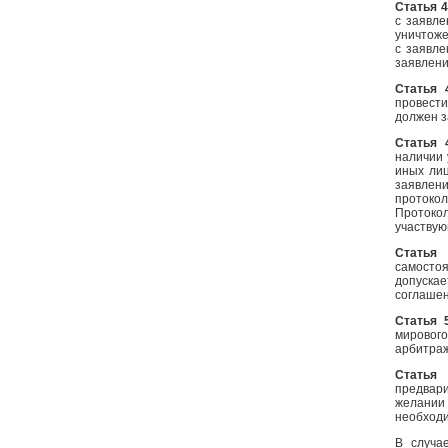
Статья 
с заявл
уничтоже
с заявле
заявлени
Статья 
провест
должен з
Статья 
наличии 
иных лиц
заявлен
протокол
Протоко
участвую
Статья 
самостоя
допуска
соглашен
Статья 
мировог
арбитраж
Статья
предвар
желании
необходи
В случа