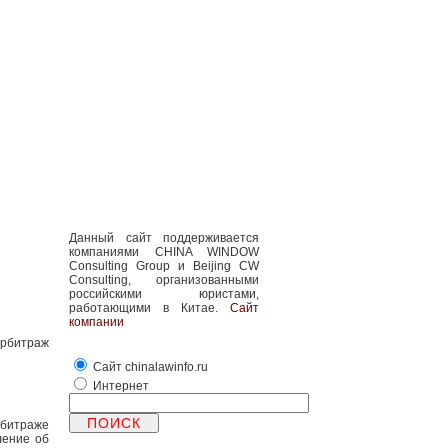
Данный сайт поддерживается
компаниями CHINA WINDOW
Consulting Group и Beijing CW
Consulting, организованными
российскими юристами,
работающими в Китае.
Сайт
компании
арбитраж
Сайт chinalawinfo.ru
Интернет
рбитраже
ление об