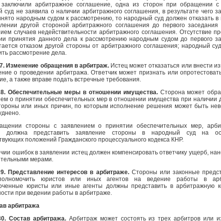
 заключили арбитражное соглашение, одна из сторон при обращении с
 суд не заявила о наличии арбитражного соглашения, в результате чего з
нято народным судом к рассмотрению, то народный суд должен отказать в 
влении другой стороной арбитражного соглашения до первого заседания 
ием случаев недействительности арбитражного соглашения. Отсутствие пр
ии принятия данного дела к рассмотрению народным судом до первого з
тается отказом другой стороны от арбитражного соглашения; народный су
ть рассмотрение дела.
7. Изменение обращения в арбитраж.
Истец может отказаться или внести и
ние о проведении арбитража. Ответчик может признать или опротестоват
е, а также вправе подать встречные требования.
28. Обеспечительные меры в отношении имущества.
Сторона может обра
ем о принятии обеспечительных мер в отношении имущества при наличии 
стороны или иных причин, по которым исполнение решения может быть не
уднено.
ащении стороны с заявлением о принятии обеспечительных мер, арби
я должна представить заявление стороны в народный суд на ос
твующих положений Гражданского процессуального кодекса КНР.
чии ошибок в заявлении истец должен компенсировать ответчику ущерб, на
ительными мерами.
29. Представление интересов в арбитраже.
Стороны или законные предс
полномочить юристов или иных агентов на ведение работы в арб
оченные юристы или иные агенты должны представить в арбитражную 
ости при ведении работы в арбитраже.
тав арбитража
30. Состав арбитража.
Арбитраж может состоять из трех арбитров или и