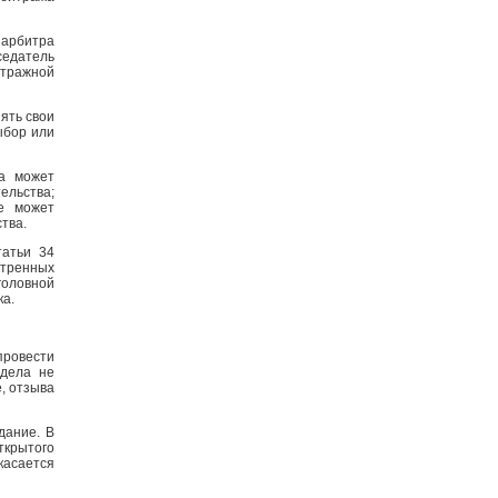
 арбитра
едатель
итражной
ять свои
ыбор или
на может
ельства;
е может
тва.
татьи 34
отренных
головной
ка.
провести
 дела не
, отзыва
дание. В
ткрытого
касается