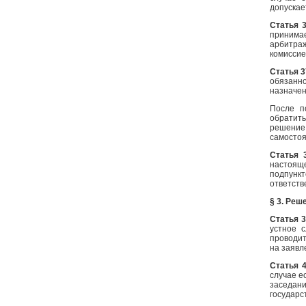
допускае
Статья 
принима
арбитра
комиссие
Статья 3
обязанно
назначен
После п
обратить
решение
самостоя
Статья 
настоящ
подпунк
ответств
§ 3. Реш
Статья 
устное 
проводит
на заявл
Статья 
случае е
заседан
государс