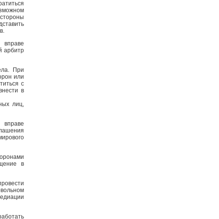
ратиться
озможном
 стороны
дставить
в.
ы вправе
й арбитр
ела. При
орон или
титься с
внести в
ных лиц,
 вправе
глашения
ирового
торонами
щение в
ровести
овольном
медиации
аботать