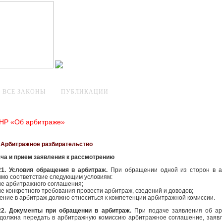
ВСЕ ЗАКОНЫ
ПУБЛИКАЦИИ
КНР «Об арбитраже»
. Арбитражное разбирательство
ача и прием заявления к рассмотрению
21. Условия обращения в арбитраж.
При обращении одной из сторон в 
мо соответствие следующим условиям:
ие арбитражного соглашения;
ие конкретного требования провести арбитраж, сведений и доводов;
ение в арбитраж должно относиться к компетенции арбитражной комиссии.
22. Документы при обращении в арбитраж.
При подаче заявления об а
 должна передать в арбитражную комиссию арбитражное соглашение, заяв