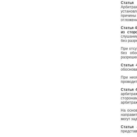
Статья
Арбитра
установ
причины
отложени
Статья 4
из стор
слушании
без разр
При отсу
без обо
разрешен
Статья 
обоснова
При нео
проводит
Статья 4
арбитра
сторона
арбитра
На осно
направи
могут за
Статья 
представ