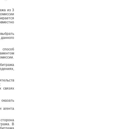
ажа из 3
комиссии
бирается
вместно
 выбрать
 данного
 способ
аментом
омиссии.
битража
дениях,
ятельств
:
х связях
 оказать
и агента
 сторона
тража. В
рбитража