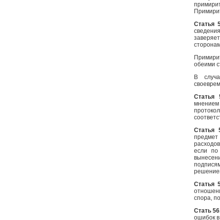
примири
Примирит
Статья 
сведени
заверяе
сторонам
Примирит
обеими с
В случа
своеврем
Статья 
мнением 
протокол
соответс
Статья 
предмет
расходов
если по
вынесен
подписям
решением
Статья 
отношен
спора, п
Стать 5
ошибок в