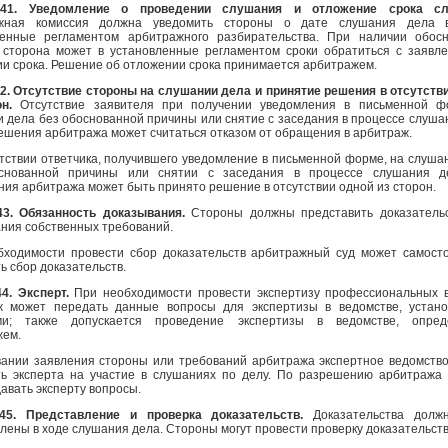
 41. Уведомление о проведении слушания и отложение срока сл
жная комиссия должна уведомить стороны о дате слушания дела в
ленные регламентом арбитражного разбирательства. При наличии обос
 сторона может в установленные регламентом сроки обратиться с заявл
и срока. Решение об отложении срока принимается арбитражем.
2. Отсутствие стороны на слушании дела и принятие решения в отсутств
он.
Отсутствие заявителя при получении уведомления в письменной ф
 дела без обоснованной причины или снятие с заседания в процессе слуша
ешения арбитража может считаться отказом от обращения в арбитраж.
тствии ответчика, получившего уведомление в письменной форме, на слуша
снованной причины или снятии с заседания в процессе слушания д
ия арбитража может быть принято решение в отсутствии одной из сторон.
43. Обязанность доказывания.
Стороны должны представить доказатель
ния собственных требований.
бходимости провести сбор доказательств арбитражный суд может самост
ь сбор доказательств.
4. Эксперт.
При необходимости провести экспертизу профессиональных 
ж может передать данные вопросы для экспертизы в ведомстве, устан
ми; также допускается проведение экспертизы в ведомстве, опред
жем.
вании заявления стороны или требований арбитража экспертное ведомств
ть эксперта на участие в слушаниях по делу. По разрешению арбитража
давать эксперту вопросы.
45. Представление и проверка доказательств.
Доказательства долж
лены в ходе слушания дела. Стороны могут провести проверку доказательств