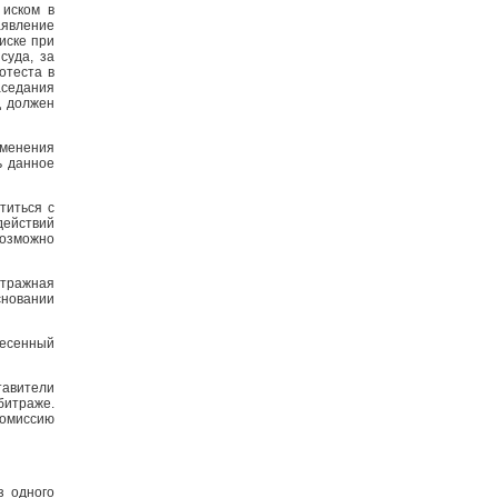
 иском в
аявление
иске при
суда, за
отеста в
аседания
д должен
зменения
ь данное
титься с
действий
возможно
тражная
новании
несенный
тавители
итраже.
комиссию
з одного