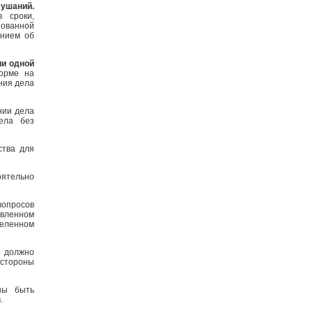
ушаний.
 сроки,
нованной
ением об
ии одной
орме на
ния дела
нии дела
ела без
ства для
оятельно
вопросов
овленном
еленном
о должно
 стороны
ны быть
.