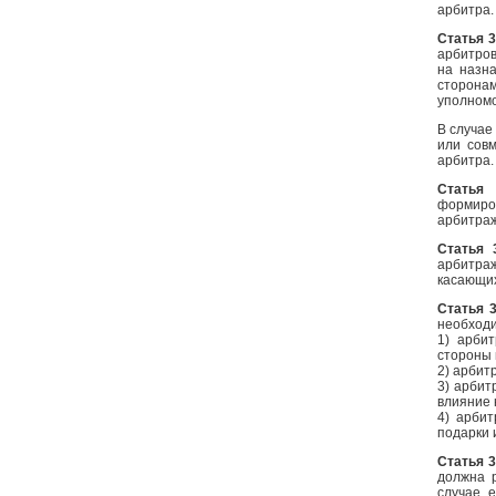
арбитра.
Статья 
арбитро
на назн
сторон
уполномо
В случае
или сов
арбитра.
Статья 
формиро
арбитраж
Статья 
арбитра
касающих
Статья 
необходи
1) арби
стороны 
2) арбит
3) арбит
влияние 
4) арбит
подарки 
Статья 
должна 
случае 