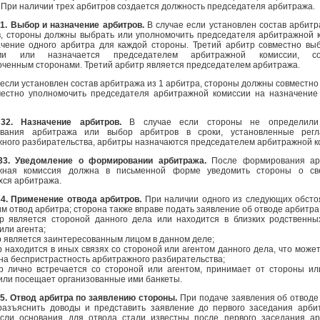
 При наличии трех арбитров создается должность председателя арбитража.
31. Выбор и назначение арбитров.
В случае если установлен состав арбитр
в, стороны должны выбрать или уполномочить председателя арбитражной 
ачение одного арбитра для каждой стороны. Третий арбитр совместно вы
ами или назначается председателем арбитражной комиссии, со
ченным сторонами. Третий арбитр является председателем арбитража.
 если установлен состав арбитража из 1 арбитра, стороны должны совместно
местно уполномочить председателя арбитражной комиссии на назначение
32. Назначение арбитров.
В случае если стороны не определили
вания арбитража или выбор арбитров в сроки, установленные регл
ного разбирательства, арбитры назначаются председателем арбитражной к
33. Уведомление о формировании арбитража.
После формирования ар
жная комиссия должна в письменной форме уведомить стороны о све
ся арбитража.
34. Применение отвода арбитров.
При наличии одного из следующих обсто
м отвод арбитра; сторона также вправе подать заявление об отводе арбитра
тр является стороной данного дела или находится в близких родственны
или агента;
р является заинтересованным лицом в данном деле;
р находится в иных связях со стороной или агентом данного дела, что может
на беспристрастность арбитражного разбирательства;
р лично встречается со стороной или агентом, принимает от стороны ил
или посещает организованные ими банкеты.
35. Отвод арбитра по заявлению стороны.
При подаче заявления об отводе
разъяснить доводы и представить заявление до первого заседания арби
если основания для отвода стали известны после первого заседания а