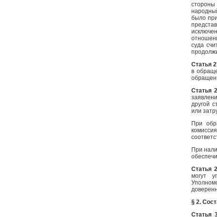
стороны
народный
было при
предста
исключен
отношен
суда счи
продолжи
Статья 2
в обраще
обращени
Статья 
заявлени
другой 
или затр
При обр
комисси
соответс
При нали
обеспеч
Статья 
могут у
Уполном
доверенн
§ 2. Сос
Статья 