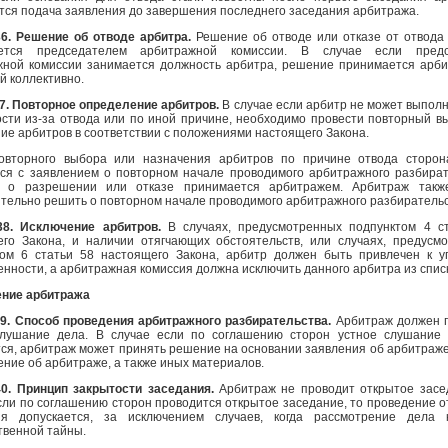
тся подача заявления до завершения последнего заседания арбитража.
36. Решение об отводе арбитра.
Решение об отводе или отказе от отвода
ется председателем арбитражной комиссии. В случае если предс
жной комиссии занимается должность арбитра, решение принимается арб
й коллективно.
7. Повторное определение арбитров.
В случае если арбитр не может выполн
сти из-за отвода или по иной причине, необходимо провести повторный в
ие арбитров в соответствии с положениями настоящего Закона.
овторного выбора или назначения арбитров по причине отвода сторо
ся с заявлением о повторном начале проводимого арбитражного разбират
 о разрешении или отказе принимается арбитражем. Арбитраж такж
тельно решить о повторном начале проводимого арбитражного разбирательс
38. Исключение арбитров.
В случаях, предусмотренных подпунктом 4 с
его Закона, и наличии отягчающих обстоятельств, или случаях, предусм
том 6 статьи 58 настоящего Закона, арбитр должен быть привлечен к у
енности, а арбитражная комиссия должна исключить данного арбитра из спис
ение арбитража
39. Способ проведения арбитражного разбирательства.
Арбитраж должен 
слушание дела. В случае если по соглашению сторон устное слушание
ся, арбитраж может принять решение на основании заявления об арбитраже
ение об арбитраже, а также иных материалов.
40. Принцип закрытости заседания.
Арбитраж не проводит открытое засе
сли по соглашению сторон проводится открытое заседание, то проведение о
ия допускается, за исключением случаев, когда рассмотрение дела 
твенной тайны.