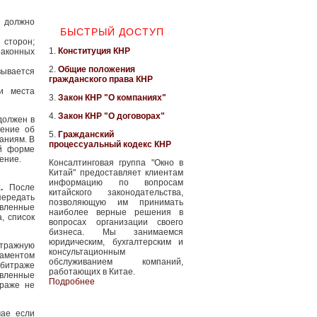
 должно
БЫСТРЫЙ ДОСТУП
 сторон;
1.
Конституция КНР
аконных
2.
Общие положения
вывается
гражданского права КНР
и места
3.
Закон КНР "О компаниях"
4.
Закон КНР "О договорах"
должен в
ление об
5.
Гражданский
аниям. В
процессуальный кодекс КНР
ой форме
ение.
Консалтинговая группа "Окно в
Китай" предоставляет клиентам
информацию по вопросам
ж.
После
китайского законодательства,
передать
позволяющую им принимать
овленные
наиболее верные решения в
, список
вопросах организации своего
бизнеса. Мы занимаемся
юридическим, бухгалтерским и
итражную
консультационным
аментом
обслуживанием компаний,
битраже
работающих в Китае.
вленные
Подробнее
траже не
чае если