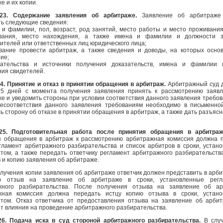
е и их копии.
23. Содержание заявления об арбитраже.
Заявление об арбитраже
ь следующие сведения:
 и фамилии, пол, возраст, род занятий, место работы и место проживания
вания, место нахождения, а также имена и фамилии и должности з
ителей или ответственных лиц юридического лица;
ование провести арбитраж, а также сведения и доводы, на которых осно
ие;
зательства и источники получения доказательств, имена и фамилии 
ия свидетелей.
4. Принятие и отказ в принятии обращения в арбитраж.
Арбитражный суд 
 5 дней с момента получения заявления принять к рассмотрению заяв
е и уведомить стороны при условии соответствия данного заявления требов
несоответствия данного заявления требованиям необходимо в письменн
ь сторону об отказе в принятии обращения в арбитраж, а также дать разъясн
25. Подготовительная работа после принятия обращения в арбитра
я обращения в арбитраж к рассмотрению арбитражная комиссия должна 
гламент арбитражного разбирательства и список арбитров в сроки, устан
том, а также передать ответчику регламент арбитражного разбирательства
 и копию заявления об арбитраже.
лучения копии заявления об арбитраже ответчик должен представить в арб
ю отзыв на заявление об арбитраже в сроки, установленные регл
жного разбирательства. После получения отзыва на заявление об ар
жная комиссия должна передать истцу копию отзыва в сроки, устано
нтом. Отказ ответчика от предоставления отзыва на заявление об арби
т влияния на проведение арбитражного разбирательства.
26. Подача иска в суд стороной арбитражного разбирательства.
В слу