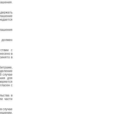
ашения.
одержать
глашение
редается
глашения
 должен
тствии с
несено в
ринято в
итраже,
еделение
В случае
ния для
веряется
гласен с
льства в
ии части
в случае
решении,