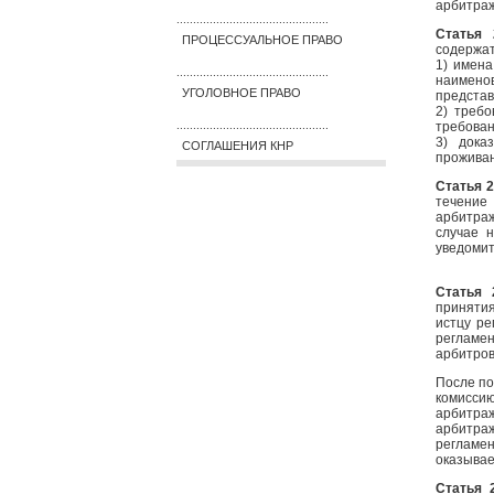
арбитраж
..............................................
Статья 
ПРОЦЕССУАЛЬНОЕ ПРАВО
содержат
1) имена
..............................................
наимено
УГОЛОВНОЕ ПРАВО
представ
2) треб
требован
..............................................
3) дока
СОГЛАШЕНИЯ КНР
проживан
Статья 2
течение
арбитраж
случае 
уведомит
Статья 
приняти
истцу ре
регламен
арбитров
После по
комисси
арбитра
арбитра
регламе
оказывае
Статья 