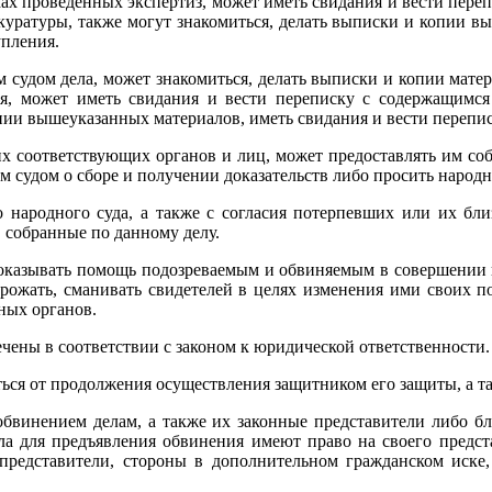
иках проведенных экспертиз, может иметь свидания и вести пер
куратуры, также могут знакомиться, делать выписки и копии вы
пления.
 судом дела, может знакомиться, делать выписки и копии матер
я, может иметь свидания и вести переписку с содержащимся
копии вышеуказанных материалов, иметь свидания и вести переп
гих соответствующих органов и лиц, может предоставлять им с
 судом о сборе и получении доказательств либо просить народны
 народного суда, а также с согласия потерпевших или их бли
 собранные по данному делу.
 оказывать помощь подозреваемым и обвиняемым в совершении 
грожать, сманивать свидетелей в целях изменения ими своих п
ных органов.
ены в соответствии с законом к юридической ответственности.
аться от продолжения осуществления защитником его защиты, а 
бвинением делам, а также их законные представители либо б
ела для предъявления обвинения имеют право на своего предс
 представители, стороны в дополнительном гражданском иске,