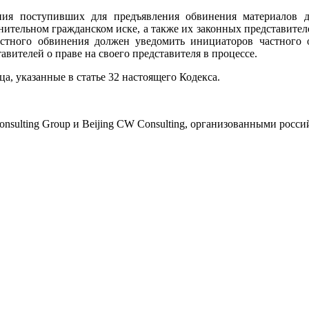
ния поступивших для предъявления обвинения материалов д
ительном гражданском иске, а также их законных представителе
стного обвинения должен уведомить инициаторов частного о
вителей о праве на своего представителя в процессе.
ца, указанные в статье 32 настоящего Кодекса.
lting Group и Beijing CW Consulting, организованными росс