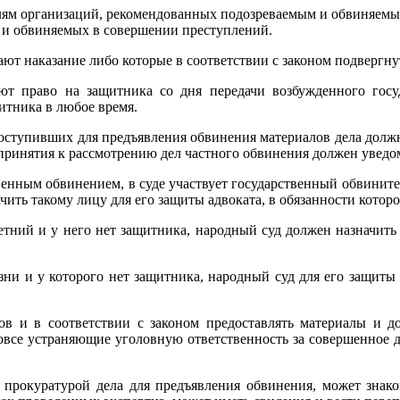
елям организаций, рекомендованных подозреваемым и обвиняем
х и обвиняемых в совершении преступлений.
вают наказание либо которые в соответствии с законом подвер
ют право на защитника со дня передачи возбужденного госу
итника в любое время.
поступивших для предъявления обвинения материалов дела должн
принятия к рассмотрению дел частного обвинения должен уведом
твенным обвинением, в суде участвует государственный обвинит
чить такому лицу для его защиты адвоката, в обязанности котор
тний и у него нет защитника, народный суд должен назначить т
ни и у которого нет защитника, народный суд для его защиты д
тов и в соответствии с законом предоставлять материалы и д
все устраняющие уголовную ответственность за совершенное д
й прокуратурой дела для предъявления обвинения, может знак