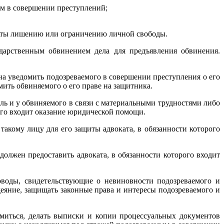
ым в совершении преступлений;
гнуты лишению или ограничению личной свободы.
дарственным обвинением дела для предъявления обвинения.
а уведомить подозреваемого в совершении преступления о его
ить обвиняемого о его праве на защитника.
ель и у обвиняемого в связи с материальными трудностями либо
ого входит оказание юридической помощи.
акому лицу для его защиты адвоката, в обязанности которого
олжен предоставить адвоката, в обязанности которого входит
оводы, свидетельствующие о невиновности подозреваемого и
еяние, защищать законные права и интересы подозреваемого и
омиться, делать выписки и копии процессуальных документов