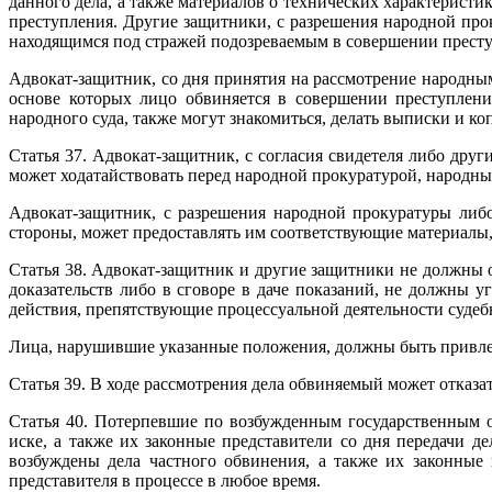
данного дела, а также материалов о технических характерист
преступления. Другие защитники, с разрешения народной про
находящимся под стражей подозреваемым в совершении престу
Адвокат-защитник, со дня принятия на рассмотрение народным
основе которых лицо обвиняется в совершении преступлени
народного суда, также могут знакомиться, делать выписки и 
Статья 37. Адвокат-защитник, с согласия свидетеля либо дру
может ходатайствовать перед народной прокуратурой, народным
Адвокат-защитник, с разрешения народной прокуратуры либо
стороны, может предоставлять им соответствующие материалы,
Статья 38. Адвокат-защитник и другие защитники не должны
доказательств либо в сговоре в даче показаний, не должны у
действия, препятствующие процессуальной деятельности судеб
Лица, нарушившие указанные положения, должны быть привлеч
Статья 39. В ходе рассмотрения дела обвиняемый может отказ
Статья 40. Потерпевшие по возбужденным государственным о
иске, а также их законные представители со дня передачи д
возбуждены дела частного обвинения, а также их законные
представителя в процессе в любое время.