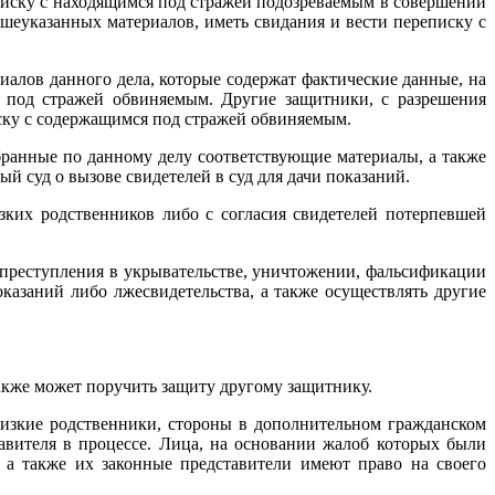
еписку с находящимся под стражей подозреваемым в совершении
шеуказанных материалов, иметь свидания и вести переписку с
иалов данного дела, которые содержат фактические данные, на
 под стражей обвиняемым. Другие защитники, с разрешения
иску с содержащимся под стражей обвиняемым.
обранные по данному делу соответствующие материалы, а также
й суд о вызове свидетелей в суд для дачи показаний.
зких родственников либо с согласия свидетелей потерпевшей
преступления в укрывательстве, уничтожении, фальсификации
оказаний либо лжесвидетельства, а также осуществлять другие
также может поручить защиту другому защитнику.
лизкие родственники, стороны в дополнительном гражданском
тавителя в процессе. Лица, на основании жалоб которых были
 а также их законные представители имеют право на своего