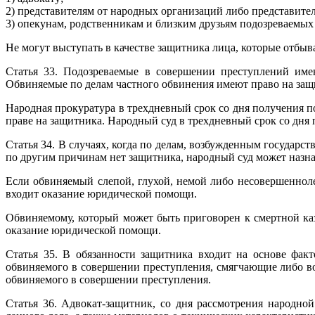
2) представителям от народных организаций либо представит
3) опекунам, родственникам и близким друзьям подозреваемы
Не могут выступать в качестве защитника лица, которые отбы
Статья 33. Подозреваемые в совершении преступлений име
Обвиняемые по делам частного обвинения имеют право на защ
Народная прокуратура в трехдневный срок со дня получения 
праве на защитника. Народный суд в трехдневный срок со дня 
Статья 34. В случаях, когда по делам, возбужденным государс
по другим причинам нет защитника, народный суд может назна
Если обвиняемый слепой, глухой, немой либо несовершенноле
входит оказание юридической помощи.
Обвиняемому, который может быть приговорен к смертной каз
оказание юридической помощи.
Статья 35. В обязанности защитника входит на основе фак
обвиняемого в совершении преступления, смягчающие либо во
обвиняемого в совершении преступления.
Статья 36. Адвокат-защитник, со дня рассмотрения народно