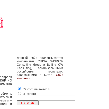
Данный сайт поддерживается
компаниями CHINA WINDOW
Consulting Group и Beijing CW
Consulting, организованными
российскими юристами,
работающими в Китае.
Сайт
2 апреля
компании
н КНР «О
омитета
Сайт chinalawinfo.ru
 обмена,
Интернет
иятиям и
нуемым –
итала и