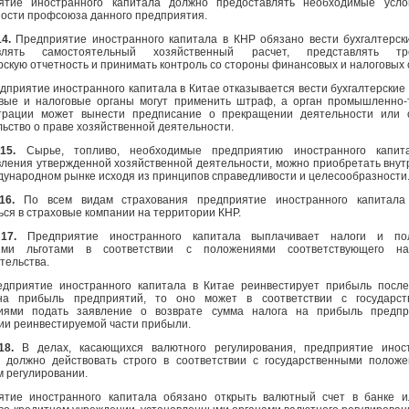
ятие иностранного капитала должно предоставлять необходимые усло
ости профсоюза данного предприятия.
14.
Предприятие иностранного капитала в КНР обязано вести бухгалтерски
влять самостоятельный хозяйственный расчет, представлять тр
рскую отчетность и принимать контроль со стороны финансовых и налоговых 
дприятие иностранного капитала в Китае отказывается вести бухгалтерские к
вые и налоговые органы могут применить штраф, а орган промышленно-
трации может вынести предписание о прекращении деятельности или 
ьство о праве хозяйственной деятельности.
15.
Сырье, топливо, необходимые предприятию иностранного капит
ления утвержденной хозяйственной деятельности, можно приобретать внут
дународном рынке исходя из принципов справедливости и целесообразности
16.
По всем видам страхования предприятие иностранного капитала
ся в страховые компании на территории КНР.
 17.
Предприятие иностранного капитала выплачивает налоги и пол
ыми льготами в соответствии с положениями соответствующего нал
тельства.
едприятие иностранного капитала в Китае реинвестирует прибыль посл
на прибыль предприятий, то оно может в соответствии с государст
иями подать заявление о возврате сумма налога на прибыль предпр
и реинвестируемой части прибыли.
 18.
В делах, касающихся валютного регулирования, предприятие инос
а должно действовать строго в соответствии с государственными полож
 регулировании.
ятие иностранного капитала обязано открыть валютный счет в банке 