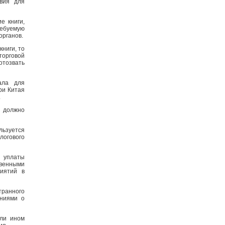
вия для
е книги,
ебуемую
органов.
ниги, то
торговой
отозвать
ала для
ри Китая
.
 должно
ьзуется
огового
е уплаты
венными
иятий в
транного
ениями о
или ином