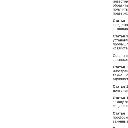
инвесто
обратит
получить
праве хо
Статья 
юридичес
законода
Статья 
установл
промыш
хозяйств
Органы 
за внесе
Статья 
иностра
также о
админис
Статья 
деятельн
Статья 
закону з
социальн
Статья
профсою
законные