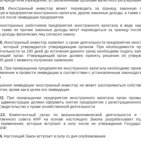
о-кредитном учреждении, установленными органами валютного регулирован
 19.
Иностранный инвестор может переводить за границу законную п
ую в предприятии иностранного капитала, другие законные доходы, а также с
ся после ликвидации предприятия.
иностранных работников предприятия иностранного капитала в виде за
а также их прочие законные доходы могут переводиться за границу посл
а доходы физических лиц согласно закону.
0.
Иностранный инвестор заявляет о сроке деятельности предприятия инос
а, который утверждается утверждающим органом. При необходимости п
ятельности за 180 дней до истечения данного срока необходимо подать зая
ающий орган. Утверждающий орган должен принять решение об утверж
30 дней с момента получения заявления.
21.
При прекращении предприятия иностранного капитала необходимо свое
явление и провести ликвидацию в соответствии с установленным законодат
.
ршения ликвидации иностранный инвестор не может распоряжаться собств
тия, кроме как в целях его ликвидации
22.
При прекращении предприятия иностранного капитала орган пром
 администрации должен оформить снятие предприятия с регистрационного
Свидетельство о праве хозяйственной деятельности.
 23.
Компетентный орган по внешнеэкономической деятельности и т
ственного совета КНР на основе настоящего Закона разрабатывает п
 применения, которые вступают в силу после их утверждения Государ
КНР.
4.
Настоящий Закон вступает в силу со дня опубликования.