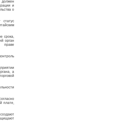
и должен
трации и
льства о
 статус
итайским
е срока,
ий орган
о праве
контроль
дприятии
ргана, а
орговой
ельности
согласно
й плате,
создают
защищают