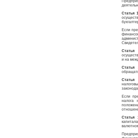
Предпри
деятельн
Статья 
осущест
бухгалте
Если пре
финансо
админис
Свидетел
Статья 
осуществ
и на меж
Статья 
обращать
Статья
налогов
законода
Если пр
налога 
положен
отношени
Статья
капитал
валютном
Предпри