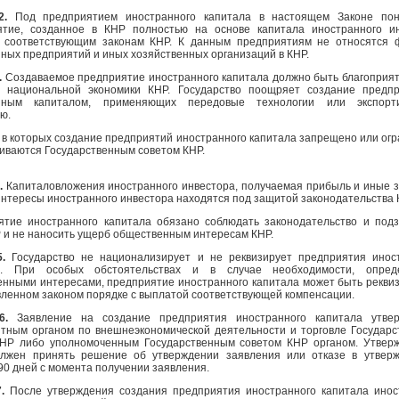
2.
Под предприятием иностранного капитала в настоящем Законе пон
ятие, созданное в КНР полностью на основе капитала иностранного и
о соответствующим законам КНР. К данным предприятиям не относятся
ных предприятий и иных хозяйственных организаций в КНР.
.
Создаваемое предприятие иностранного капитала должно быть благоприя
я национальной экономики КНР. Государство поощряет создание предп
нным капиталом, применяющих передовые технологии или экспорт
ю.
 в которых создание предприятий иностранного капитала запрещено или огр
иваются Государственным советом КНР.
.
Капиталовложения иностранного инвестора, получаемая прибыль и иные 
интересы иностранного инвестора находятся под защитой законодательства 
ятие иностранного капитала обязано соблюдать законодательство и под
 и не наносить ущерб общественным интересам КНР.
5.
Государство не национализирует и не реквизирует предприятия инос
а. При особых обстоятельствах и в случае необходимости, опред
нными интересами, предприятие иностранного капитала может быть рекви
вленном законом порядке с выплатой соответствующей компенсации.
 6.
Заявление на создание предприятия иностранного капитала утвер
тным органом по внешнеэкономической деятельности и торговле Государс
КНР либо уполномоченным Государственным советом КНР органом. Утве
олжен принять решение об утверждении заявления или отказе в утвер
90 дней с момента получении заявления.
7.
После утверждения создания предприятия иностранного капитала ино