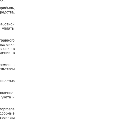
ия.
рибыль,
редства,
работной
е уплаты
транного
родления
вление в
дении в
временно
ельством
енностью
ышленно-
 учета и
орговле
одробные
ственным