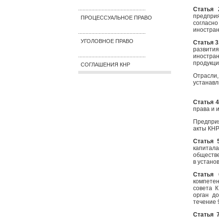
Статья 
..............................................
предпри
ПРОЦЕССУАЛЬНОЕ ПРАВО
согласн
иностран
..............................................
УГОЛОВНОЕ ПРАВО
Статья 3
развити
иностра
..............................................
продукци
СОГЛАШЕНИЯ КНР
Отрасли,
устанавл
Статья 4
права и 
Предпри
акты КНР
Статья 
капитал
обществе
в устано
Статья
компетен
совета 
орган д
течение 
Статья 