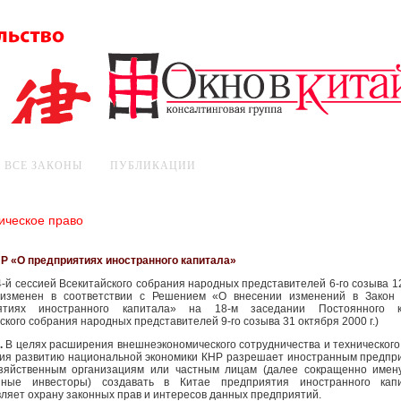
ВСЕ ЗАКОНЫ
ПУБЛИКАЦИИ
ическое право
Р «О предприятиях иностранного капитала»
4-й сессией Всекитайского собрания народных представителей 6-го созыва 1
; изменен в соответствии с Решением «О внесении изменений в Зако
ятиях иностранного капитала» на 18-м заседании Постоянного к
ского собрания народных представителей 9-го созыва 31 октября 2000 г.)
.
В целях расширения внешнеэкономического сотрудничества и технического
вия развитию национальной экономики КНР разрешает иностранным предпр
зяйственным организациям или частным лицам (далее сокращенно име
нные инвесторы) создавать в Китае предприятия иностранного кап
ляет охрану законных прав и интересов данных предприятий.