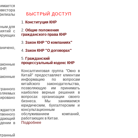
имается
нвестора
БЫСТРЫЙ ДОСТУП
 филиалы
1.
Конституция КНР
тным для
2.
Общие положения
риятий с
гражданского права КНР
ирующих
3.
Закон КНР "О компаниях"
аничено,
4.
Закон КНР "О договорах"
5.
Гражданский
процессуальный кодекс КНР
законные
КНР.
Консалтинговая группа "Окно в
Китай" предоставляет клиентам
законные
информацию по вопросам
китайского законодательства,
позволяющую им принимать
транного
наиболее верные решения в
еляемых
вопросах организации своего
зировано
бизнеса. Мы занимаемся
юридическим, бухгалтерским и
консультационным
ждается
обслуживанием компаний,
твенного
работающих в Китае.
рждающий
Подробнее
ждении в
странный