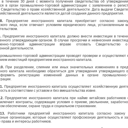
р в течение 30 дней с момента получения свидетельства об утверждени
ься в орган промышленно-торговой администрации с заявлением о регис
 Свидетельство о праве хозяйственной деятельности. Дата выдачи Свидете
зяйственной деятельности является датой создания данного предприятия.
8.
Предприятие иностранного капитала приобретает согласно закону
кого лица, если отвечает условиям юридического лица, установленным к
тельством.
9.
Предприятие иностранного капитала должно внести инвестиции в течени
енного утверждающим органом. В случае просрочки и невнесения инвестиц
ленно-торговой администрации вправе отозвать Свидетельство 
енной деятельности.
промышленно-торговой администрации проводят проверки и осуществляют 
нием инвестиций предприятием иностранного капитала.
10.
При разделении, слиянии или иных значительных изменениях в пре
нного капитала необходимо обратиться для утверждения утверждающего о
формить регистрацию изменений данных в органе промышленно-т
трации.
11.
Предприятие иностранного капитала осуществляет хозяйственную деят
ость в соответствии с уставом и без вмешательства извне.
12.
Предприятие иностранного капитала при найме китайских работников 
аключает контракты, содержащие условия о приеме, увольнении, заработно
ом обеспечении, охране труда и социальном страховании.
 13.
Работники предприятий иностранного капитала согласно закону 
зные организации, которые осуществляют профсоюзную деятельность и 
 права и интересы работников.