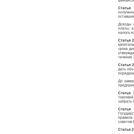
финансов
Статья
полученн
оставшие
Доходы 
платы, 
налога н
Статья 2
капитал
срока де
утвержд
течение 
Статья 
дать объ
порядком
До заве
предприя
Статья 
торговой
забрать 
Статья
Государ
правила
советом 
Статья 2