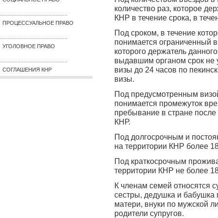
количество раз, которое де
..............................................
КНР в течение срока, в тече
ПРОЦЕССУАЛЬНОЕ ПРАВО
Под сроком, в течение котор
..............................................
понимается ограниченный в
УГОЛОВНОЕ ПРАВО
которого держатель данного
выдавшим органом срок не у
..............................................
визы до 24 часов по пекинс
СОГЛАШЕНИЯ КНР
визы.
Под предусмотренным визо
понимается промежуток вре
пребывание в стране после 
КНР.
Под долгосрочным и посто
на территории КНР более 18
Под краткосрочным прожив
территории КНР не более 18
К членам семей относятся су
сестры, дедушка и бабушка 
матери, внуки по мужской ли
родители супругов.